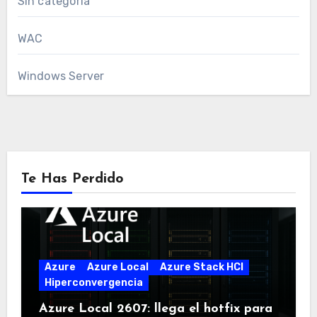
Sin categoría
WAC
Windows Server
Te Has Perdido
Azure
Azure Local
Azure Stack HCI
Hiperconvergencia
Azure Local 2607: llega el hotfix para