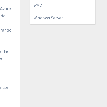
WAC
 Azure
 del
Windows Server
urando
ridas,
as
r con