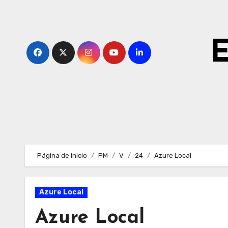
Ir
al
contenido
E
Página de inicio
PM
V
24
Azure Local
Azure Local
Azure Local