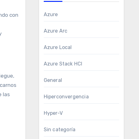
Azure
ndo con
Azure Arc
y
Azure Local
Azure Stack HCI
iegue,
General
icarnos
e las
Hiperconvergencia
Hyper-V
Sin categoría