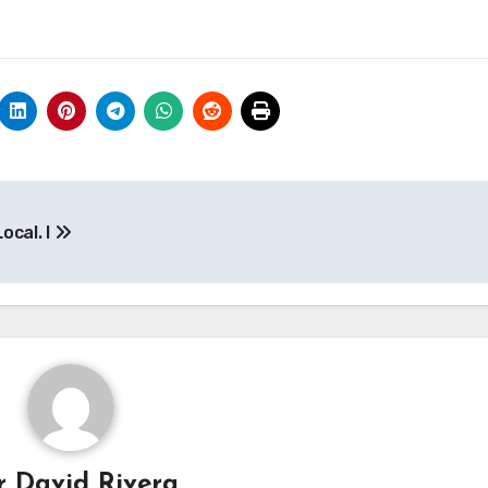
ocal. I
r
David Rivera