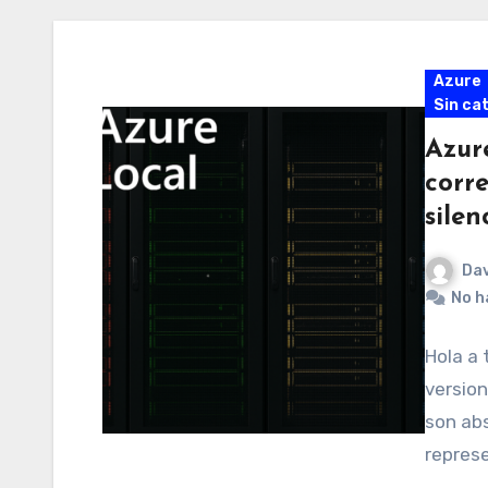
Azure
Sin ca
Azure
corre
silen
Dav
No h
Hola a 
version
son ab
repres