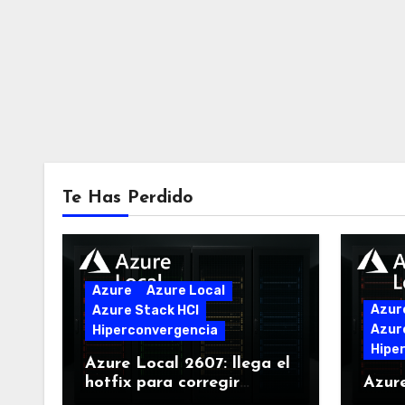
Te Has Perdido
Azure
Azure Local
Azur
Azure Stack HCI
Azur
Hiperconvergencia
Hipe
Azure Local 2607: llega el
hotfix para corregir
Azur
problemas críticos