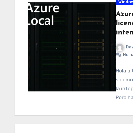
Window
Azur
licen
inte
Dav
No h
Hola a
solemos
la inte
Pero ha