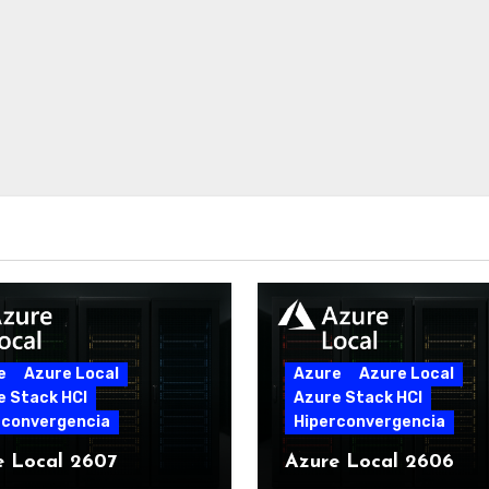
e
Azure Local
Azure
Azure Local
e Stack HCI
Azure Stack HCI
rconvergencia
Hiperconvergencia
e Local 2607
Azure Local 2606