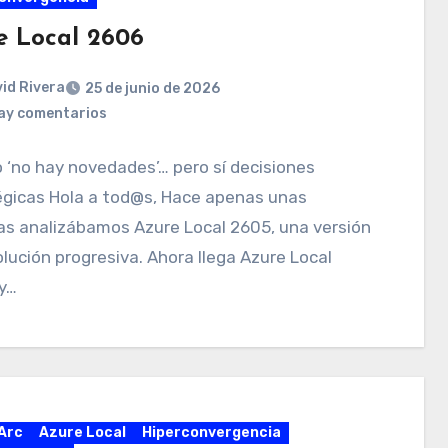
e Local 2606
id Rivera
25 de junio de 2026
ay comentarios
‘no hay novedades’… pero sí decisiones
égicas Hola a tod@s, Hace apenas unas
s analizábamos Azure Local 2605, una versión
lución progresiva. Ahora llega Azure Local
y…
Arc
Azure Local
Hiperconvergencia