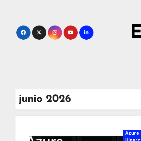
Ir
al
contenido
E
junio 2026
Azure
Hiperc