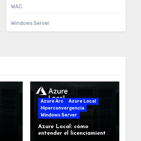
WAC
Windows Server
Azure Arc
Azure Local
Hiperconvergencia
Windows Server
Azure Local: cómo
entender el licenciamiento
sin perderse en el intento