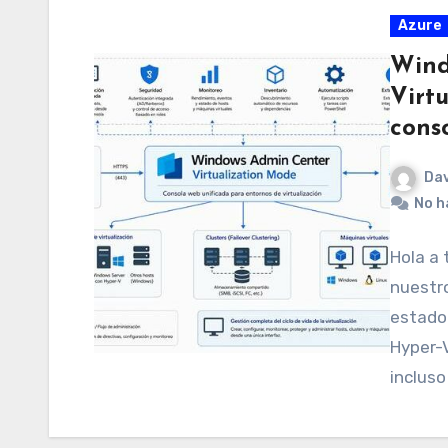
Azure
Wind
Virt
conso
Dav
No h
Hola a 
nuestr
estado
Hyper-V
incluso