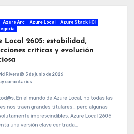
Azure Arc
Azure Local
Azure Stack HCI
tegoría
 Local 2605: estabilidad,
cciones críticas y evolución
ciosa
id Rivera
5 de junio de 2026
ay comentarios
tod@s, En el mundo de Azure Local, no todas las
es nos traen grandes titulares… pero algunas
solutamente imprescindibles. Azure Local 2605
enta una versión clave centrada…