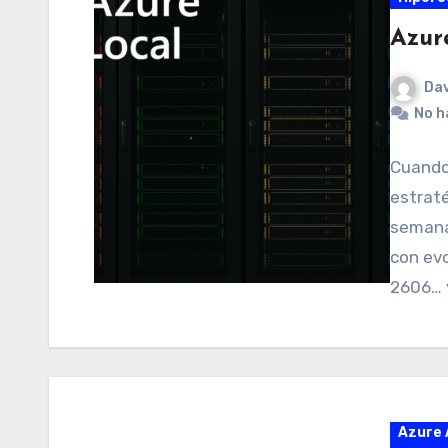
Azur
Dav
No h
Cuando 
estrat
semana
con evo
2606… 
Azure 