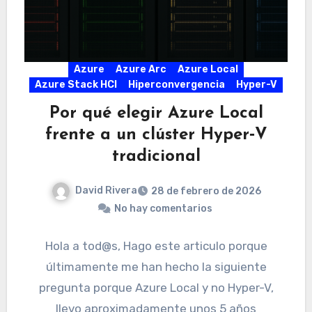
Azure
Azure Arc
Azure Local
Azure Stack HCI
Hiperconvergencia
Hyper-V
Por qué elegir Azure Local
frente a un clúster Hyper‑V
tradicional
David Rivera
28 de febrero de 2026
No hay comentarios
Hola a tod@s, Hago este articulo porque
últimamente me han hecho la siguiente
pregunta porque Azure Local y no Hyper-V,
llevo aproximadamente unos 5 años