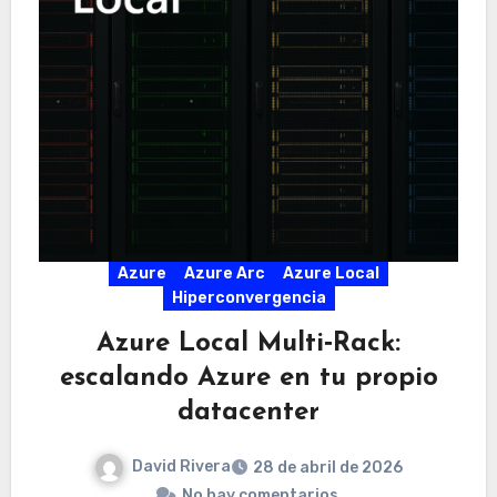
Azure
Azure Arc
Azure Local
Hiperconvergencia
Azure Local Multi‑Rack:
escalando Azure en tu propio
datacenter
David Rivera
28 de abril de 2026
No hay comentarios