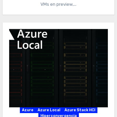
VMs en preview,…
Azure
Azure Local
Azure Stack HCI
Hiperconvergencia