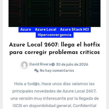
Azure
Azure Local
Azure Stack HCI
Hiperconvergencia
Azure Local 2607: llega el hotfix
para corregir problemas críticos
David Rivera
30 de julio de 2026
No hay comentarios
Hola a tod@s, Hace unos días veíamos las
principales novedades de Azure Local 2607,
una versión muy interesante por la llegada de
iSCSI en disponibilidad general, Confidential