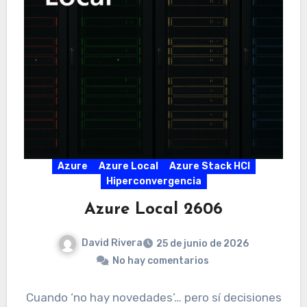
Azure
Azure Local
Azure Stack HCI
Hiperconvergencia
Azure Local 2606
David Rivera
25 de junio de 2026
No hay comentarios
Cuando ‘no hay novedades’… pero sí decisiones