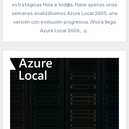
estratégicas Hola a tod@s, Hace apenas unas
semanas analizábamos Azure Local 2605, una
versión con evolución progresiva. Ahora llega
Azure Local 2606… y…