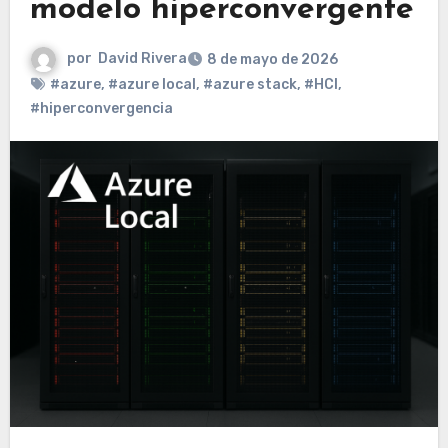
modelo hiperconvergente
por
David Rivera
8 de mayo de 2026
#azure
,
#azure local
,
#azure stack
,
#HCI
,
#hiperconvergencia