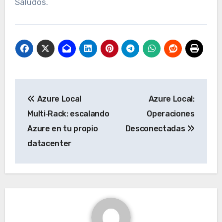
Saludos.
Navegación
Azure Local
Azure Local:
de
Multi‑Rack: escalando
Operaciones
entradas
Azure en tu propio
Desconectadas
datacenter