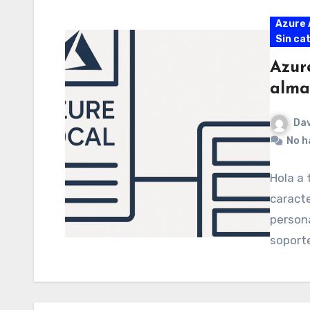
Azure 
Sin ca
Azur
alma
Dav
No h
Hola a 
caract
persona
soport