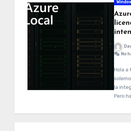
Window
Azur
licen
inte
Dav
No h
Hola a
solemos
la inte
Pero ha