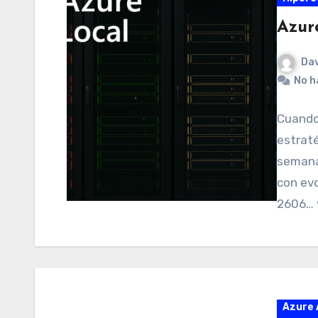
Azur
Dav
No h
Cuando 
estrat
semana
con evo
2606… 
Azure 