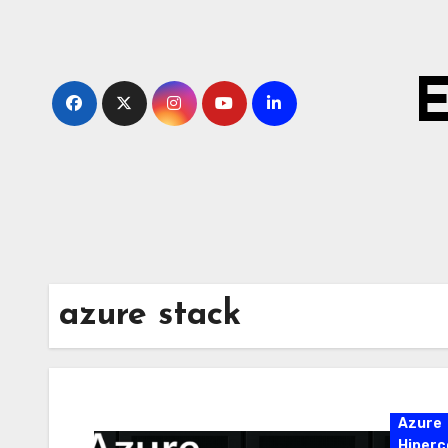
Ir
al
contenido
E
azure stack
Azure
Hiperc