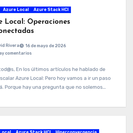
Azure Local
Azure Stack HCI
e Local: Operaciones
onectadas
id Rivera
16 de mayo de 2026
ay comentarios
tod@s, En los últimos artículos he hablado de
calar Azure Local: Pero hoy vamos a ir un paso
lá. Porque hay una pregunta que no solemos…
Local
Azure Stack HCI
Hiperconvergencia