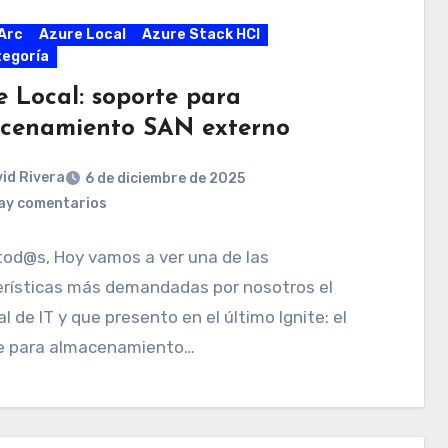
Arc
Azure Local
Azure Stack HCI
tegoría
e Local: soporte para
cenamiento SAN externo
id Rivera
6 de diciembre de 2025
ay comentarios
tod@s, Hoy vamos a ver una de las
erísticas más demandadas por nosotros el
l de IT y que presento en el último Ignite: el
e para almacenamiento…