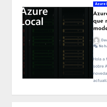
Azure 
Azur
que 
mode
Dav
No h
Hola a 
sobre A
novedad
actual