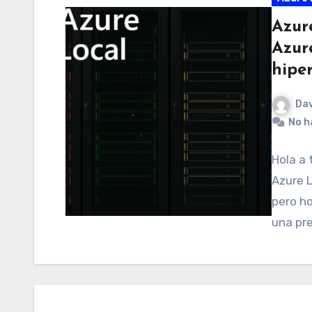
Azur
Azur
hipe
Dav
No h
Hola a 
Azure L
pero ho
una pr