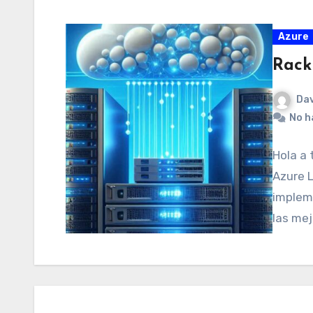
Azure
Rack
Dav
No h
Hola a 
Azure 
impleme
las mej