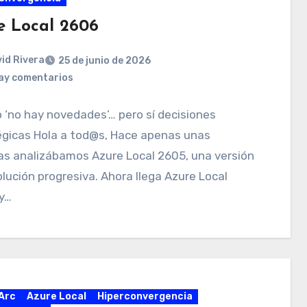
e Local 2606
id Rivera
25 de junio de 2026
ay comentarios
‘no hay novedades’… pero sí decisiones
égicas Hola a tod@s, Hace apenas unas
s analizábamos Azure Local 2605, una versión
lución progresiva. Ahora llega Azure Local
y…
Arc
Azure Local
Hiperconvergencia