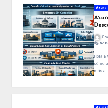
Azure
Azur
Desc
Dav
No h
Hola a 
cómo es
más al
Azure 