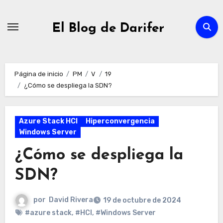
Ir
al
El Blog de Darifer
contenido
Página de inicio
PM
V
19
¿Cómo se despliega la SDN?
Azure Stack HCI
Hiperconvergencia
Windows Server
¿Cómo se despliega la
SDN?
por
David Rivera
19 de octubre de 2024
#azure stack
,
#HCI
,
#Windows Server