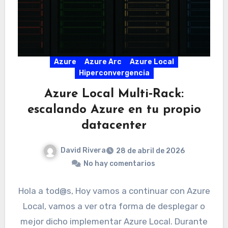
Azure
Azure Arc
Azure Local
Hiperconvergencia
Azure Local Multi‑Rack:
escalando Azure en tu propio
datacenter
David Rivera
28 de abril de 2026
No hay comentarios
Hola a tod@s, Hoy vamos a continuar con Azure
Local, vamos a ver otra forma de desplegar o
mejor dicho implementar Azure Local. Durante