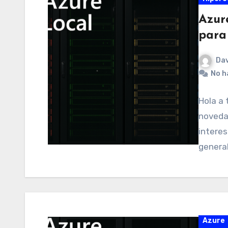
Azure
para 
Dav
No h
Hola a 
noveda
interes
general
Azure