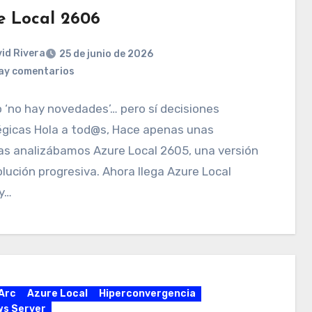
e Local 2606
id Rivera
25 de junio de 2026
ay comentarios
‘no hay novedades’… pero sí decisiones
égicas Hola a tod@s, Hace apenas unas
s analizábamos Azure Local 2605, una versión
lución progresiva. Ahora llega Azure Local
y…
Arc
Azure Local
Hiperconvergencia
s Server