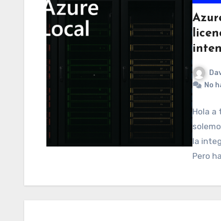
Azur
licen
inte
Dav
No h
Hola a
solemos
la inte
Pero ha