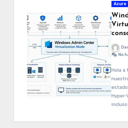
Azure
Wind
Virt
conso
Dav
No h
Hola a 
nuestr
estado
Hyper-V
incluso