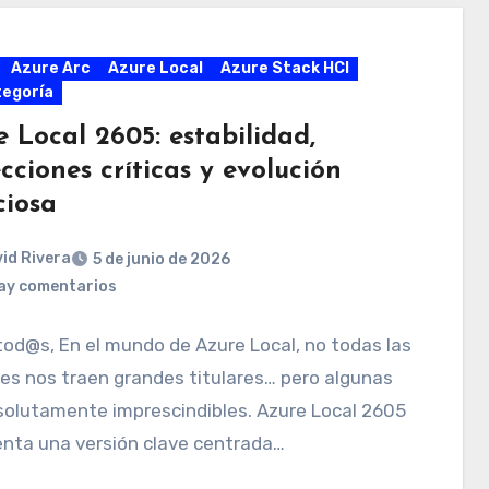
Azure Arc
Azure Local
Azure Stack HCI
tegoría
 Local 2605: estabilidad,
cciones críticas y evolución
ciosa
id Rivera
5 de junio de 2026
ay comentarios
tod@s, En el mundo de Azure Local, no todas las
es nos traen grandes titulares… pero algunas
solutamente imprescindibles. Azure Local 2605
enta una versión clave centrada…