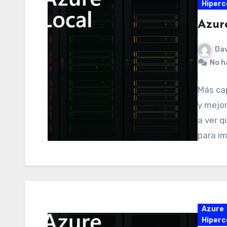
Hiperc
Azur
Dav
No h
Más ca
y mejor
a ver q
para i
Azure
Hiperc