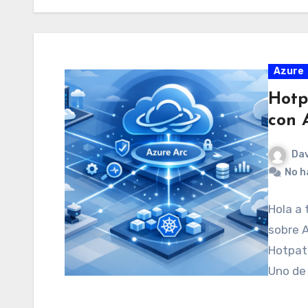
Azure
Hotp
con 
Dav
No h
Hola a 
sobre A
Hotpat
Uno de