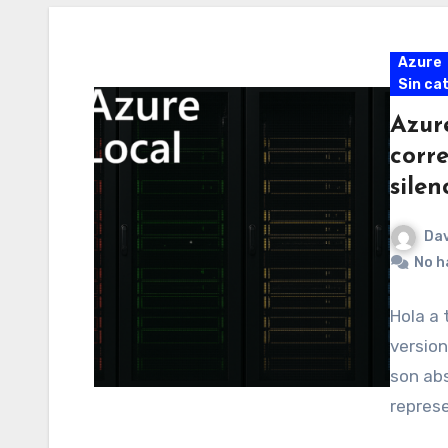
Azure
Sin ca
Azure
corre
silen
Dav
No h
Hola a 
version
son ab
repres