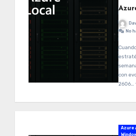
Azur
Dav
No h
Cuando 
estrat
semana
con evo
2606… 
Azure 
Window