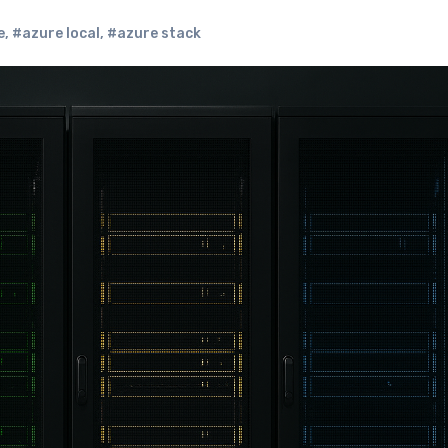
e
,
#azure local
,
#azure stack