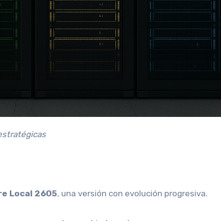
estratégicas
re Local 2605
, una versión con evolución progresiva.