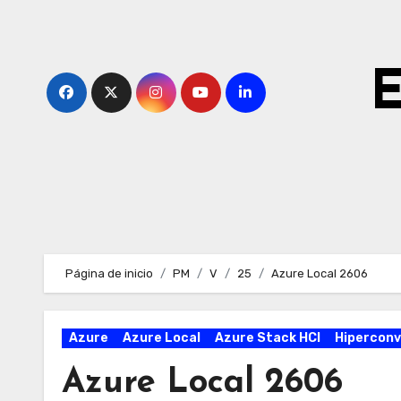
Ir
al
contenido
E
Página de inicio
PM
V
25
Azure Local 2606
Azure
Azure Local
Azure Stack HCI
Hiperconv
Azure Local 2606