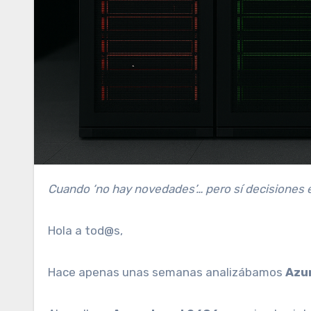
Cuando ‘no hay novedades’… pero sí decisiones 
Hola a tod@s,
Hace apenas unas semanas analizábamos
Azu