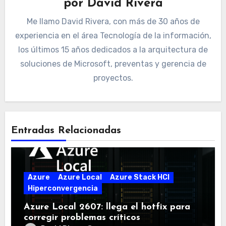
por
David Rivera
Me llamo David Rivera, con más de 30 años de
experiencia en el área Tecnología de la información,
los últimos 15 años dedicados a la arquitectura de
soluciones de Microsoft, preventas y gerencia de
proyectos.
Entradas Relacionadas
Azure
Azure Local
Azure Stack HCI
Hiperconvergencia
Azure Local 2607: llega el hotfix para
corregir problemas críticos