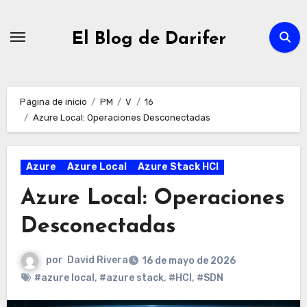
Ir
al
El Blog de Darifer
contenido
Página de inicio
PM
V
16
Azure Local: Operaciones Desconectadas
Azure
Azure Local
Azure Stack HCI
Azure Local: Operaciones
Desconectadas
por
David Rivera
16 de mayo de 2026
#azure local
,
#azure stack
,
#HCI
,
#SDN