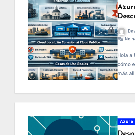
Azur
Desc
Dav
No h
Hola a 
cómo es
más al
Azure
Desp