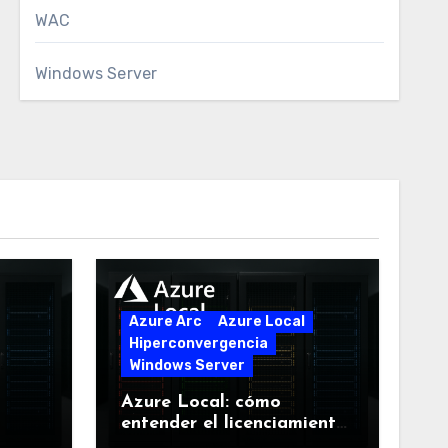
WAC
Windows Server
Azure Arc
Azure Local
Hiperconvergencia
Windows Server
Azure Local: cómo
entender el licenciamiento
sin perderse en el intento