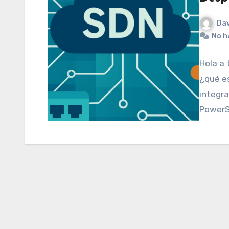
Dav
No h
Hola a 
¿qué es
integra
PowerS