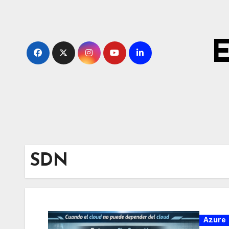
Ir
al
contenido
E
SDN
Azure