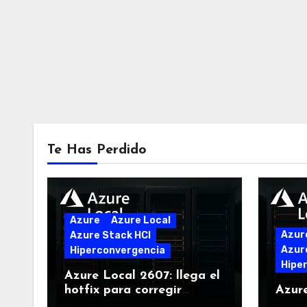
Te Has Perdido
Azure
Azure Local
Azur
Azure Stack HCI
Azur
Hiperconvergencia
Hipe
Azure Local 2607: llega el
hotfix para corregir
Azur
problemas críticos