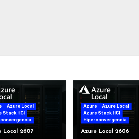
e
Azure Local
Azure
Azure Local
e Stack HCI
Azure Stack HCI
rconvergencia
Hiperconvergencia
e Local 2607
Azure Local 2606