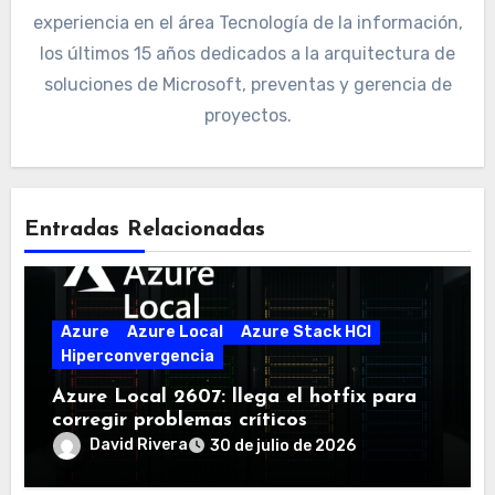
experiencia en el área Tecnología de la información,
los últimos 15 años dedicados a la arquitectura de
soluciones de Microsoft, preventas y gerencia de
proyectos.
Entradas Relacionadas
Azure
Azure Local
Azure Stack HCI
Hiperconvergencia
Azure Local 2607: llega el hotfix para
corregir problemas críticos
David Rivera
30 de julio de 2026