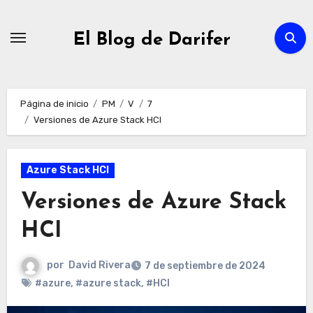
Ir
al
El Blog de Darifer
contenido
Página de inicio
PM
V
7
Versiones de Azure Stack HCI
Azure Stack HCI
Versiones de Azure Stack
HCI
por
David Rivera
7 de septiembre de 2024
#azure
,
#azure stack
,
#HCI