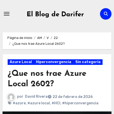
Ir
al
El Blog de Darifer
contenido
Página de inicio
AM
V
22
¿Que nos trae Azure Local 2602?
Azure Local
Hiperconvergencia
Sin categoría
¿Que nos trae Azure
Local 2602?
por
David Rivera
22 de febrero de 2026
#azure
,
#azure local
,
#HCI
,
#hiperconvergencia