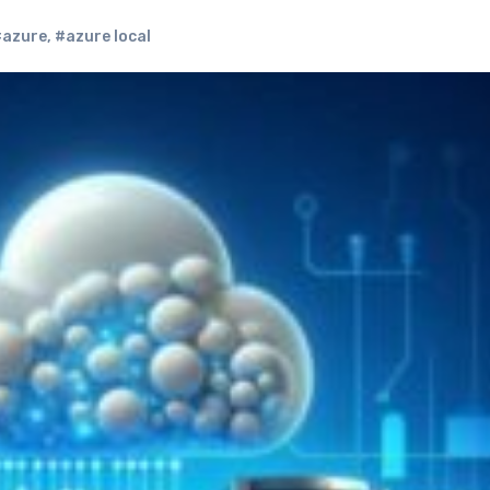
#azure
,
#azure local