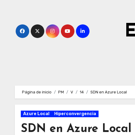
Ir
al
contenido
E
Página de inicio
PM
V
14
SDN en Azure Local
Azure Local
Hiperconvergencia
SDN en Azure Local