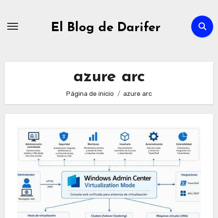
Ir
al
El Blog de Darifer
contenido
azure arc
Página de inicio
azure arc