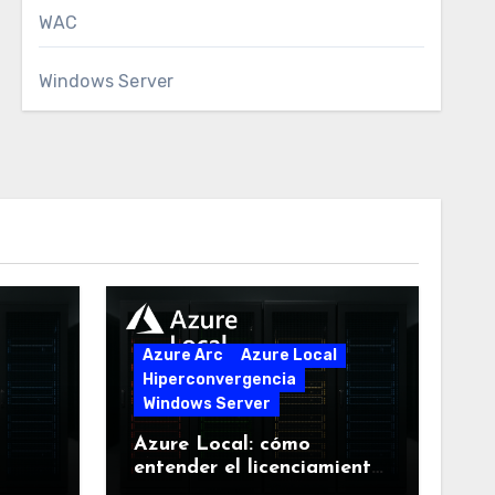
WAC
Windows Server
Azure Arc
Azure Local
Hiperconvergencia
Windows Server
Azure Local: cómo
entender el licenciamiento
sin perderse en el intento