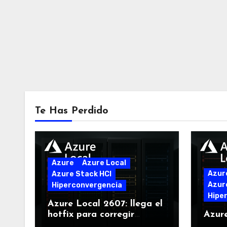
Te Has Perdido
Azure
Azure Local
Azur
Azure Stack HCI
Azur
Hiperconvergencia
Hipe
Azure Local 2607: llega el
hotfix para corregir
Azur
problemas críticos