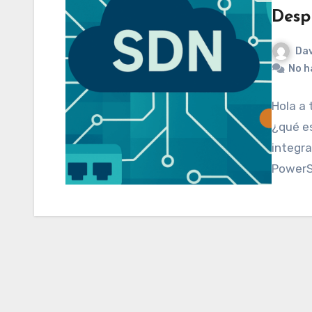
Desp
Dav
No h
Hola a 
¿qué es
integra
PowerS