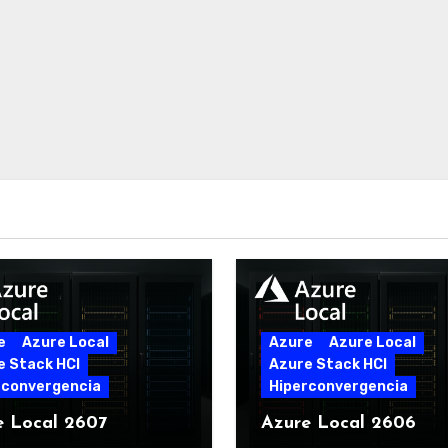
e
Azure Local
Azure
Azure Local
e Stack HCI
Azure Stack HCI
rconvergencia
Hiperconvergencia
e Local 2607
Azure Local 2606