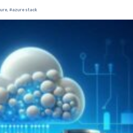
ure
,
#azure stack