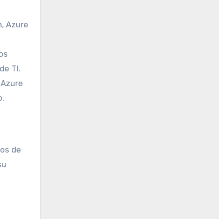
n, Azure
os
de TI.
 Azure
o.
ros de
su