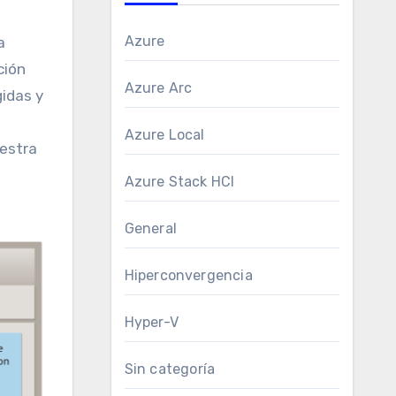
Azure
a
ción
Azure Arc
idas y
Azure Local
uestra
Azure Stack HCI
General
Hiperconvergencia
Hyper-V
Sin categoría