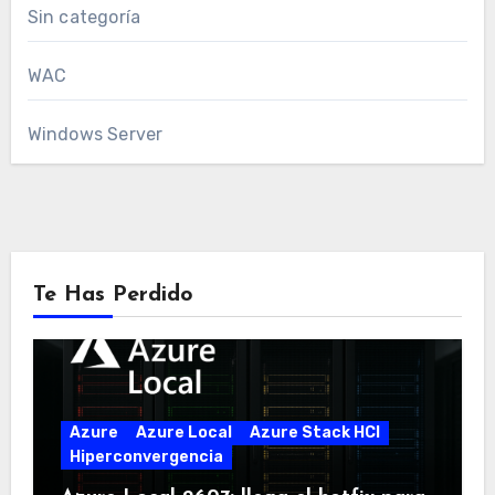
Sin categoría
WAC
Windows Server
Te Has Perdido
Azure
Azure Local
Azure Stack HCI
Hiperconvergencia