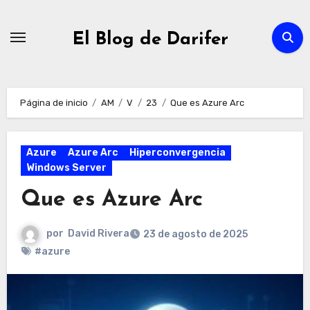
Ir
al
El Blog de Darifer
contenido
Página de inicio
AM
V
23
Que es Azure Arc
Azure
Azure Arc
Hiperconvergencia
Windows Server
Que es Azure Arc
por
David Rivera
23 de agosto de 2025
#azure