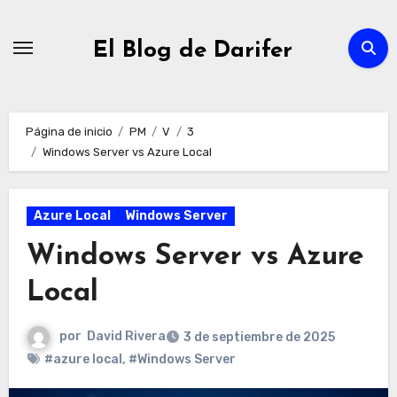
Ir
al
El Blog de Darifer
contenido
Página de inicio
PM
V
3
Windows Server vs Azure Local
Azure Local
Windows Server
Windows Server vs Azure
Local
por
David Rivera
3 de septiembre de 2025
#azure local
,
#Windows Server