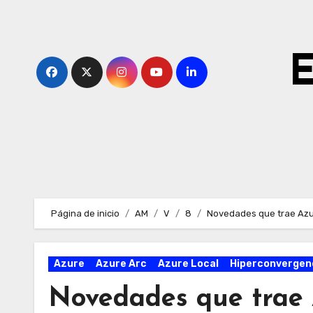
Ir
al
contenido
E
Página de inicio
AM
V
8
Novedades que trae Azu
Azure
Azure Arc
Azure Local
Hiperconvergen
Novedades que trae 