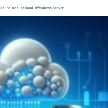
azure
,
#azure local
,
#Windows Server