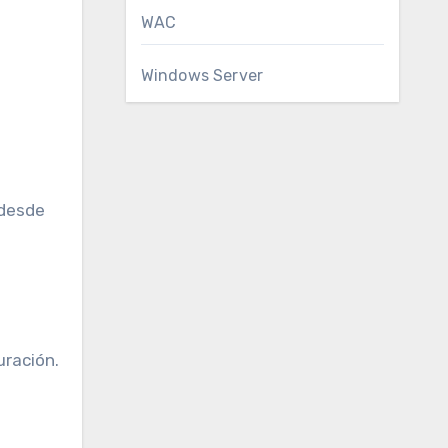
WAC
Windows Server
 desde
uración.