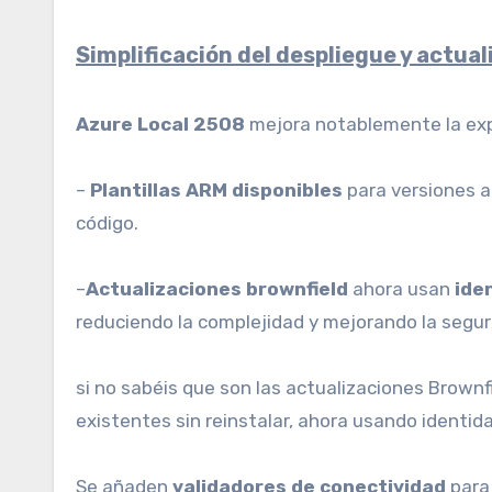
Simplificación del despliegue y actua
Azure Local 2508
mejora notablemente la expe
–
Plantillas ARM disponibles
para versiones a
código.
–
Actualizaciones brownfield
ahora usan
ide
reduciendo la complejidad y mejorando la segur
si no sabéis que son las actualizaciones Brownf
existentes sin reinstalar, ahora usando identid
Se añaden
validadores de conectividad
para 