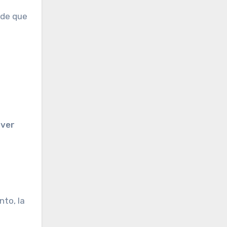
 de que
rver
nto, la