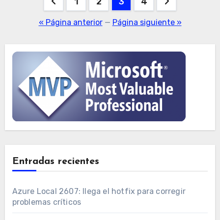
Paginación
1
2
3
4
de
« Página anterior
—
Página siguiente »
entradas
Entradas recientes
Azure Local 2607: llega el hotfix para corregir
problemas críticos